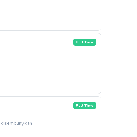
Full Time
Full Time
 disembunyikan