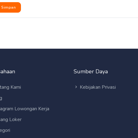
Simpan
sahaan
Sumber Daya
tang Kami
Kebijakan Privasi
g
tagram Lowongan Kerja
ang Loker
egori