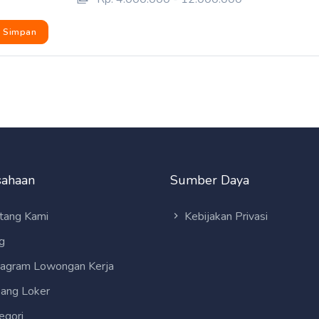
Simpan
sahaan
Sumber Daya
tang Kami
Kebijakan Privasi
g
tagram Lowongan Kerja
ang Loker
egori