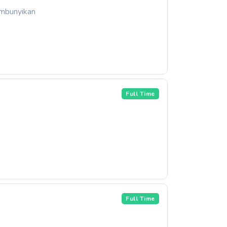
embunyikan
Full Time
Full Time