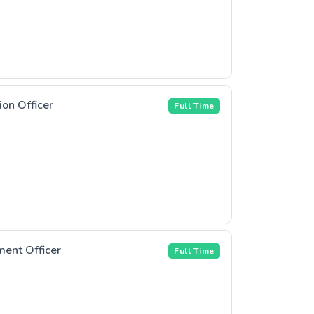
ion Officer
Full Time
ent Officer
Full Time