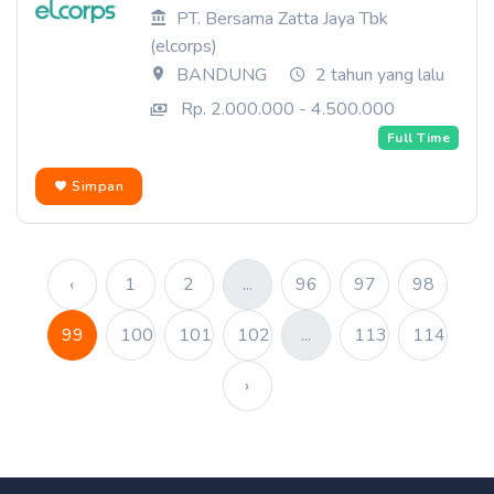
PT. Bersama Zatta Jaya Tbk
(elcorps)
BANDUNG
2 tahun yang lalu
Rp. 2.000.000 - 4.500.000
Full Time
Simpan
‹
1
2
...
96
97
98
99
100
101
102
...
113
114
›