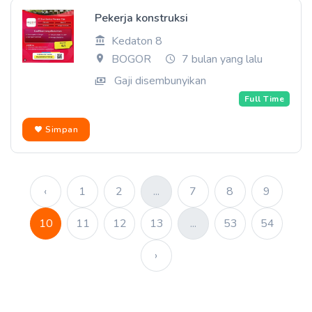
Pekerja konstruksi
Kedaton 8
BOGOR
7 bulan yang lalu
Gaji disembunyikan
Full Time
Simpan
‹
1
2
...
7
8
9
10
11
12
13
...
53
54
›