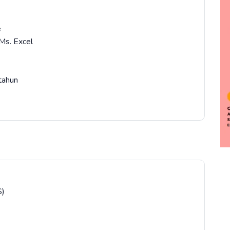
e
Ms. Excel
tahun
)