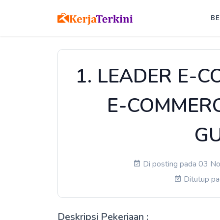
B
1. LEADER E-
E-COMMERC
G
Di posting pada 03 No
Ditutup p
Deskripsi Pekerjaan :