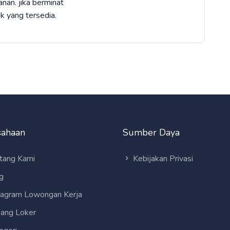
an. jika berminat
k yang tersedia.
sahaan
Sumber Daya
tang Kami
Kebijakan Privasi
g
tagram Lowongan Kerja
ang Loker