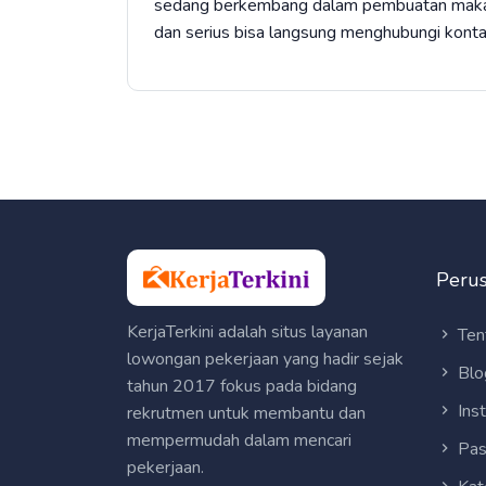
sedang berkembang dalam pembuatan makan
dan serius bisa langsung menghubungi konta
Peru
KerjaTerkini adalah situs layanan
Ten
lowongan pekerjaan yang hadir sejak
Blo
tahun 2017 fokus pada bidang
Ins
rekrutmen untuk membantu dan
mempermudah dalam mencari
Pas
pekerjaan.