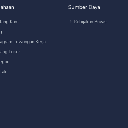
sahaan
Sumber Daya
tang Kami
Kebijakan Privasi
g
tagram Lowongan Kerja
ang Loker
egori
tak