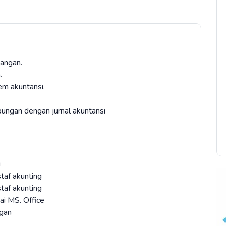
angan.
.
em akuntansi.
ungan dengan jurnal akuntansi
i
taf akunting
taf akunting
sai MS. Office
gan