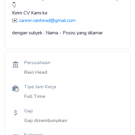
👇
Kirim CV Kami ke
✉️
career.rainhead@gmail.com
dengan subjek : Nama - Posisi yang dilamar
Perusahaan
Rain Head
Tipe Jam Kerja
Full Time
Gaji
Gaji disembunyikan