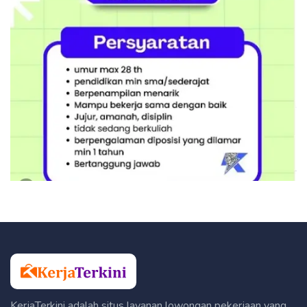
KerjaTerkini adalah situs layanan lowongan pekerjaan yang