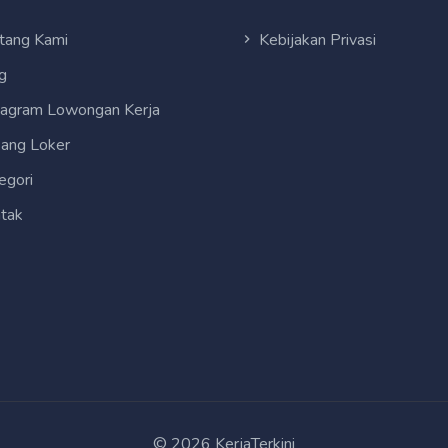
tang Kami
Kebijakan Privasi
g
tagram Lowongan Kerja
ang Loker
egori
tak
© 2026 KerjaTerkini