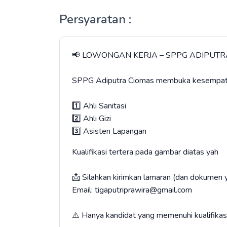
Persyaratan :
📢 LOWONGAN KERJA – SPPG ADIPUTR
SPPG Adiputra Ciomas membuka kesempatan 
1️⃣ Ahli Sanitasi
2️⃣ Ahli Gizi
3️⃣ Asisten Lapangan
Kualifikasi tertera pada gambar diatas yah
📩 Silahkan kirimkan lamaran (dan dokumen y
Email: tigaputriprawira@gmail.com
⚠️ Hanya kandidat yang memenuhi kualifikasi 