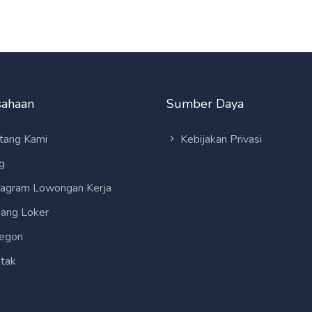
sahaan
Sumber Daya
tang Kami
Kebijakan Privasi
g
tagram Lowongan Kerja
ang Loker
egori
tak