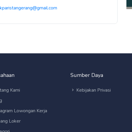
ikparistangerang@gmail.com
sahaan
Sumber Daya
tang Kami
Kebijakan Privasi
g
tagram Lowongan Kerja
ang Loker
egori