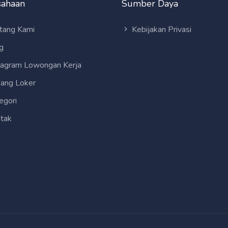
sahaan
Sumber Daya
tang Kami
Kebijakan Privasi
g
tagram Lowongan Kerja
ang Loker
egori
tak