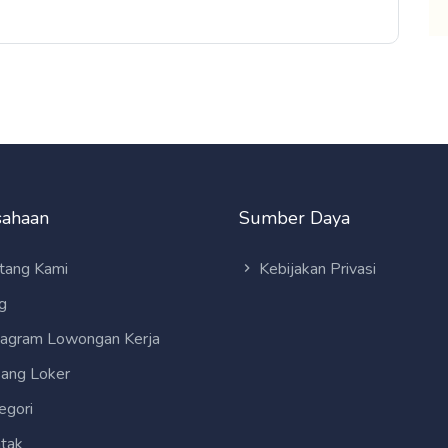
sahaan
Sumber Daya
tang Kami
Kebijakan Privasi
g
tagram Lowongan Kerja
ang Loker
egori
tak