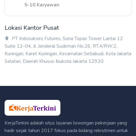
5-10 Karyawan
Lokasi Kantor Pusat
PT Indosukses Futures, Sona Topas Tower Lantai 12
Suite 12-04, Jl. Jenderal Sudirman No.26, RT.4/RW.2,
Kuningan, Karet Kuningan, Kecamatan Setiabudi, Kota Jakarta
Selatan, Daerah Khusus Ibukota Jakarta 12920
KerjaTerkini adalah situs layanan lowongan pekerjaan yang
hadir sejak tahun 2017 fokus pada bidang rekrutmen untuk