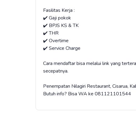
Fasilitas Kerja :
✔️ Gaji pokok
✔️ BPJS KS & TK
✔️ THR
✔️ Overtime
✔️ Service Charge
Cara mendaftar bisa melalui link yang terter
secepatnya.
Penempatan Nilagiri Restaurant, Cisarua, Ka
Butuh info? Bisa WA ke ⁠081121101544