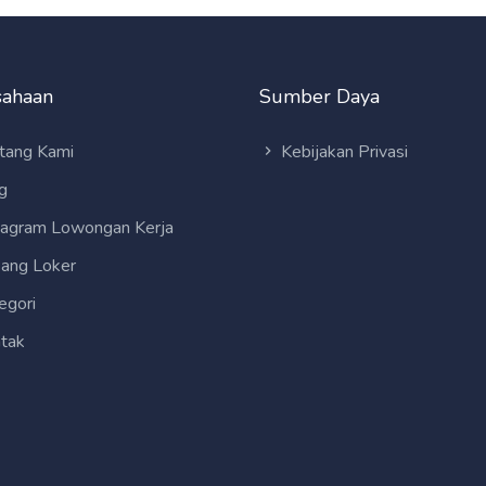
sahaan
Sumber Daya
tang Kami
Kebijakan Privasi
g
tagram Lowongan Kerja
ang Loker
egori
tak