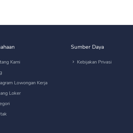
sahaan
Sumber Daya
tang Kami
Kebijakan Privasi
g
tagram Lowongan Kerja
ang Loker
egori
tak