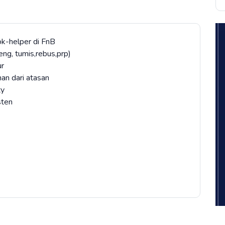
ok-helper di FnB
ng, tumis,rebus,prp)
ur
an dari atasan
ty
sten