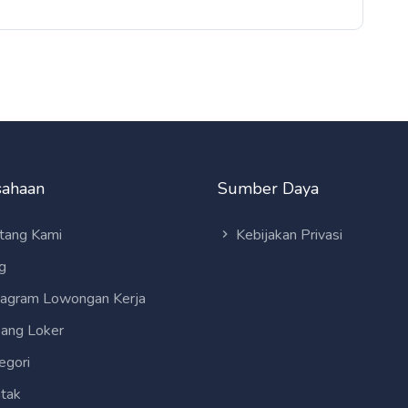
sahaan
Sumber Daya
tang Kami
Kebijakan Privasi
g
tagram Lowongan Kerja
ang Loker
egori
tak