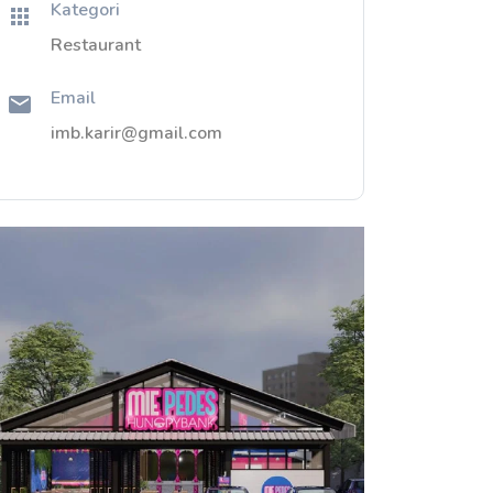
Kategori
Restaurant
Email
imb.karir@gmail.com