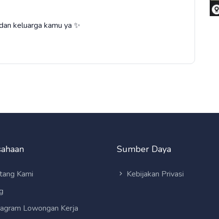
, dan keluarga kamu ya ✨
sahaan
Sumber Daya
tang Kami
Kebijakan Privasi
g
tagram Lowongan Kerja