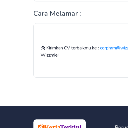
Cara Melamar :
📩 Kirimkan CV terbaikmu ke :
corphrm@wiz
Wizzmie!
Peru