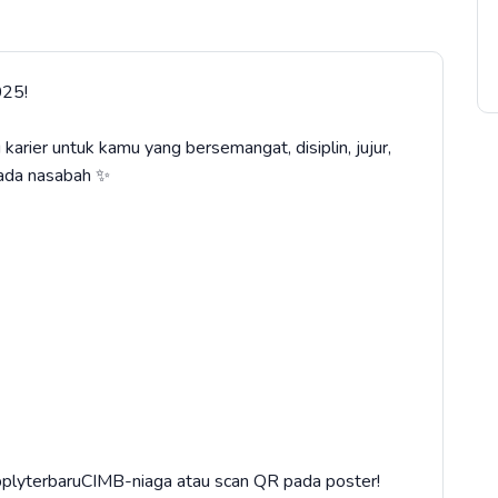
025!
ier untuk kamu yang bersemangat, disiplin, jujur,
pada nasabah ✨
/ApplyterbaruCIMB-niaga atau scan QR pada poster!