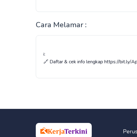
Cara Melamar :
i:
🔗 Daftar & cek info lengkap https://bit.ly
Peru