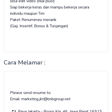
Bisa edit video (nilai plus!)
Siap bekerja keras dan mampu bekerja secara
individu maupun Tim
Paket Renumerasi menarik
(Gaji, Insentif, Bonus & Tunjangan)
Cara Melamar :
Please send resume to:
Email: marketing.jkt@bnbgroup.net
📍Jl. Raya Jakarta - Bogor Km. 46. Jawa Barat 16915