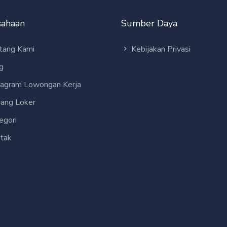
sahaan
Sumber Daya
tang Kami
Kebijakan Privasi
g
tagram Lowongan Kerja
ang Loker
egori
tak