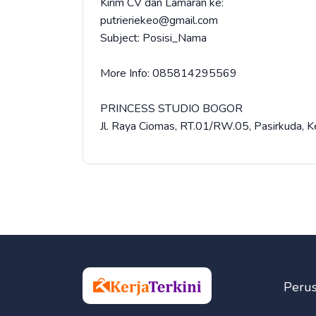
Kirim CV dan Lamaran ke:
putrieriekeo@gmail.com
Subject: Posisi_Nama
More Info: 085814295569
PRINCESS STUDIO BOGOR
Jl. Raya Ciomas, RT.01/RW.05, Pasirkuda, K
Peru