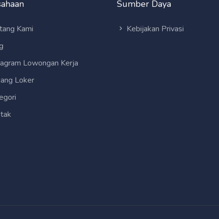
sahaan
Sumber Daya
tang Kami
Kebijakan Privasi
g
tagram Lowongan Kerja
ang Loker
egori
tak