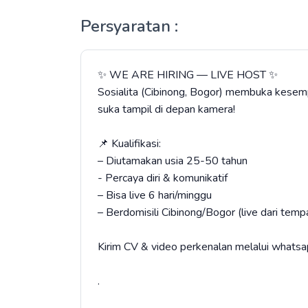
Persyaratan :
✨ WE ARE HIRING — LIVE HOST ✨
Sosialita (Cibinong, Bogor) membuka kesemp
suka tampil di depan kamera!
📌 Kualifikasi:
– Diutamakan usia 25-50 tahun
- Percaya diri & komunikatif
– Bisa live 6 hari/minggu
– Berdomisili Cibinong/Bogor (live dari temp
Kirim CV & video perkenalan melalui wha
.