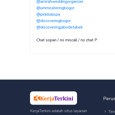
@amirahweddingorganizer
@ummicateringbogor
@pinkbalispa
@discoveringbogor
@discoveringjabodetabek
Chat sopan / no miscall / no chat P
Peru
KerjaTerkini adalah situs layanan
Ten