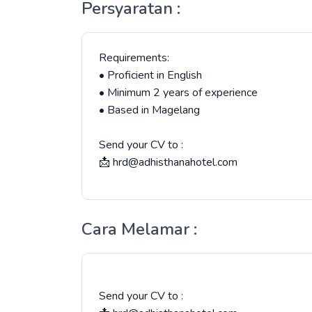
Persyaratan :
Requirements:
• Proficient in English
• Minimum 2 years of experience
• Based in Magelang
Send your CV to :
📩 hrd@adhisthanahotel.com
Cara Melamar :
Send your CV to :