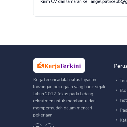
Kirim CV dan lamaran ke : angel.patricebb
Peru
KerjaTerkini adalah situs layanan
Ten
lowongan pekerjaan yang hadir sejak
Blo
tahun 2017 fokus pada bidang
Ins
rekrutmen untuk membantu dan
mempermudah dalam mencari
Pas
pekerjaan.
Kat