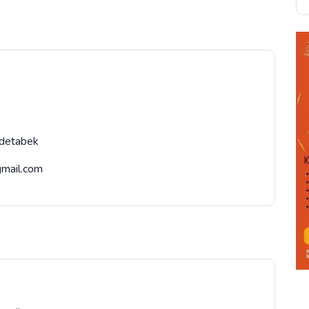
odetabek
@gmail.com