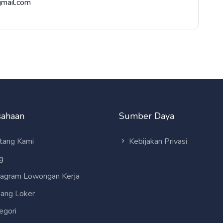
@gmail.com
sahaan
Sumber Daya
tang Kami
Kebijakan Privasi
g
tagram Lowongan Kerja
ang Loker
egori