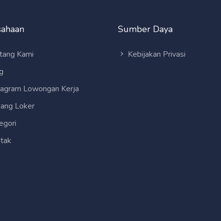
sahaan
Sumber Daya
tang Kami
Kebijakan Privasi
g
tagram Lowongan Kerja
ang Loker
egori
tak