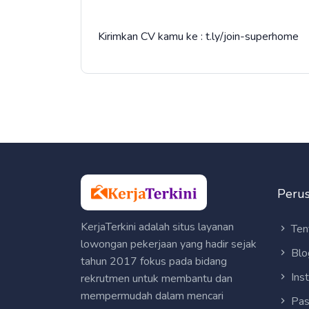
Kirimkan CV kamu ke : t.ly/join-superhome
Peru
KerjaTerkini adalah situs layanan
Ten
lowongan pekerjaan yang hadir sejak
Blo
tahun 2017 fokus pada bidang
Ins
rekrutmen untuk membantu dan
mempermudah dalam mencari
Pas