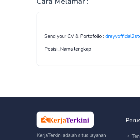
Cara Melamar :
Send your CV & Portofolio :
dreyyofficial2
Posisi_Nama lengkap
Peru
KerjaTerkini adalah situs layanan
Ten