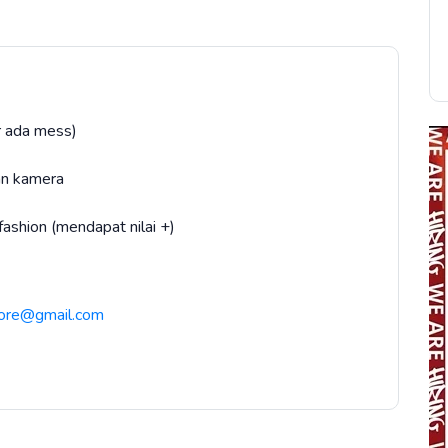
r ada mess)
an kamera
ashion (mendapat nilai +)
store@gmail.com