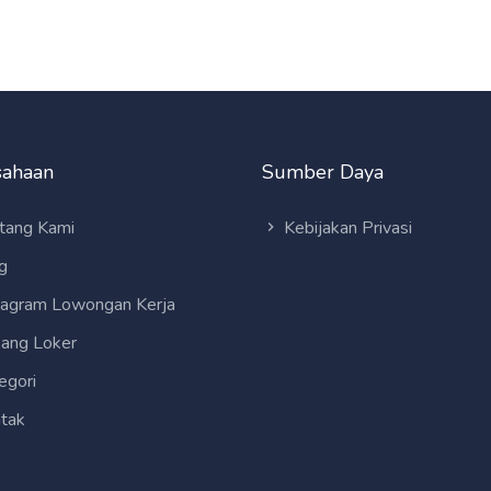
sahaan
Sumber Daya
tang Kami
Kebijakan Privasi
g
tagram Lowongan Kerja
ang Loker
egori
tak