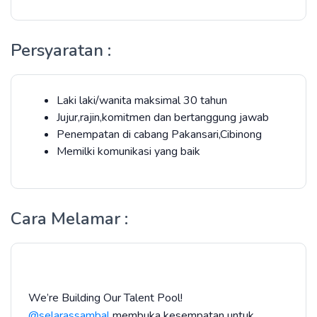
Persyaratan :
Laki laki/wanita maksimal 30 tahun
Jujur,rajin,komitmen dan bertanggung jawab
Penempatan di cabang Pakansari,Cibinong
Memilki komunikasi yang baik
Cara Melamar :
We’re Building Our Talent Pool!
@selarassambal
membuka kesempatan untuk