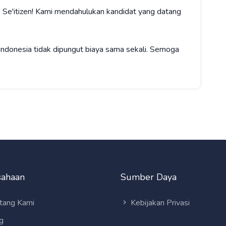
 Se'itizen! Kami mendahulukan kandidat yang datang
Indonesia tidak dipungut biaya sama sekali. Semoga
sahaan
Sumber Daya
tang Kami
Kebijakan Privasi
g