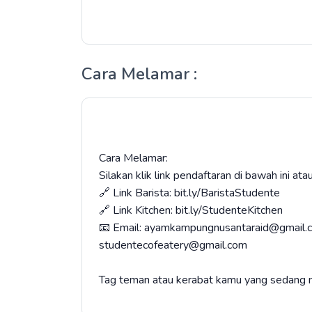
Cara Melamar :
Cara Melamar:
Silakan klik link pendaftaran di bawah ini at
🔗 Link Barista: bit.ly/BaristaStudente
🔗 Link Kitchen: bit.ly/StudenteKitchen
📧 Email: ayamkampungnusantaraid@gmail.
studentecofeatery@gmail.com
Tag teman atau kerabat kamu yang sedang m