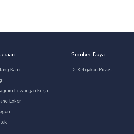
sahaan
Sumber Daya
tang Kami
Kebijakan Privasi
g
tagram Lowongan Kerja
ang Loker
egori
tak