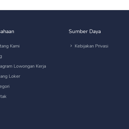
sahaan
Sumber Daya
tang Kami
Kebijakan Privasi
g
tagram Lowongan Kerja
ang Loker
egori
tak