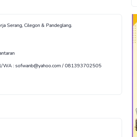
erja Serang, Cilegon & Pandeglang.
antaran
email/WA : sofwanb@yahoo.com / 081393702505