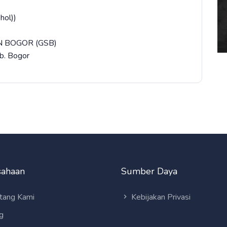
hol))
 BOGOR (GSB)
ab. Bogor
sahaan
Sumber Daya
tang Kami
Kebijakan Privasi
g