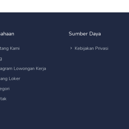
sahaan
Sumber Daya
tang Kami
Kebijakan Privasi
g
tagram Lowongan Kerja
ang Loker
egori
tak