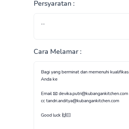
Persyaratan :
--
Cara Melamar :
Bagi yang berminat dan memenuhi kualifikasi
Anda ke
Email 📧 devika.putri@kubangankitchen.com
cc tandri.anditya@kubangankitchen.com
Good luck 🙌🏻