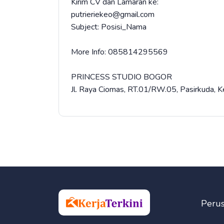
Kirim CV dan Lamaran ke:
putrieriekeo@gmail.com
Subject: Posisi_Nama
More Info: 085814295569
PRINCESS STUDIO BOGOR
Jl. Raya Ciomas, RT.01/RW.05, Pasirkuda, K
Peru