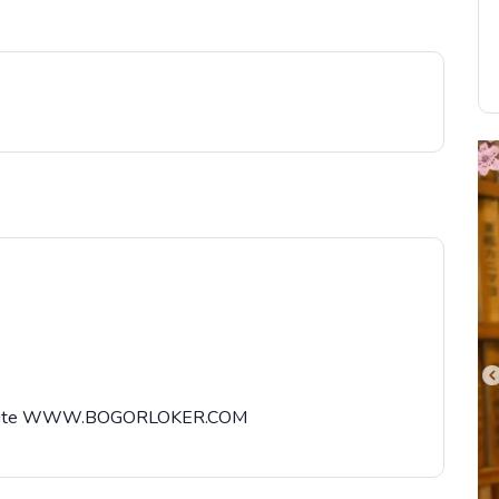
WWW.BOGORLOKER.COM⁣⁣⁣⁣⁣⁣⁣⁣⁣⁣⁣⁣⁣⁣⁣