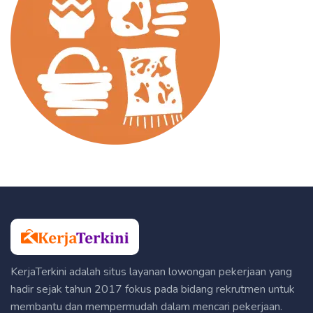
KerjaTerkini adalah situs layanan lowongan pekerjaan yang
hadir sejak tahun 2017 fokus pada bidang rekrutmen untuk
membantu dan mempermudah dalam mencari pekerjaan.