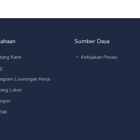
sahaan
Sumber Daya
tang Kami
Kebijakan Privasi
g
tagram Lowongan Kerja
ang Loker
egori
tak