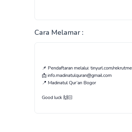
Cara Melamar :
📌 Pendaftaran melalui: tinyurl.com/rekrut
📩 info.madinatulquran@gmail.com
📍 Madinatul Qur’an Bogor
Good luck 🙌🏻