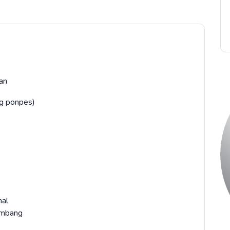
an
ng ponpes)
nal
embang