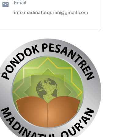
Email
info.madinatulquran@gmail.com