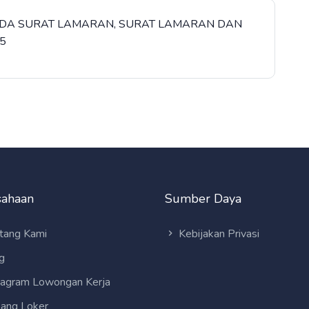
PADA SURAT LAMARAN, SURAT LAMARAN DAN
5
sahaan
Sumber Daya
tang Kami
Kebijakan Privasi
g
tagram Lowongan Kerja
ang Loker