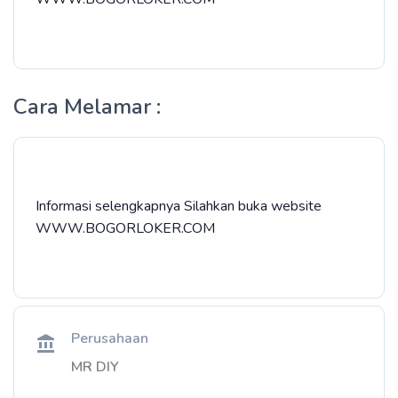
Cara Melamar :
Informasi selengkapnya Silahkan buka website
WWW.BOGORLOKER.COM⁣⁣⁣⁣⁣⁣⁣⁣⁣⁣⁣⁣⁣⁣⁣
Perusahaan
MR DIY