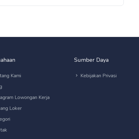
sahaan
Sumber Daya
tang Kami
Kebijakan Privasi
g
tagram Lowongan Kerja
ang Loker
egori
tak