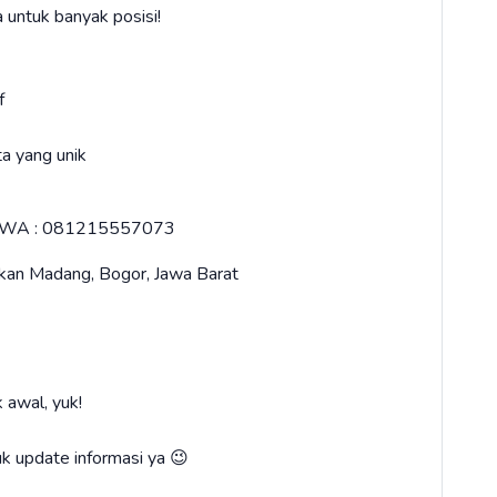
 untuk banyak posisi!
f
a yang unik
com WA : 081215557073
bakan Madang, Bogor, Jawa Barat
k awal, yuk!
k update informasi ya 😉