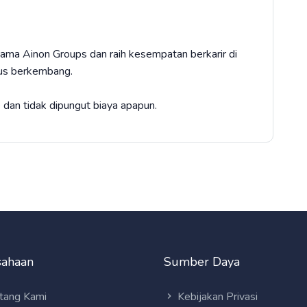
rsama Ainon Groups dan raih kesempatan berkarir di
erus berkembang.
 dan tidak dipungut biaya apapun.
sahaan
Sumber Daya
tang Kami
Kebijakan Privasi