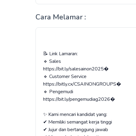
Cara Melamar :
📝 Link Lamaran:
🔹 Sales
https://bit.ly/salesainon2025⁠�
🔹 Customer Service
https://bitly.cx/CSAINONGROUPS⁠�
🔹 Pengemudi
https://bit.ly/pengemudiag2026⁠�
✨ Kami mencari kandidat yang:
✔ Memiliki semangat kerja tinggi
✔ Jujur dan bertanggung jawab