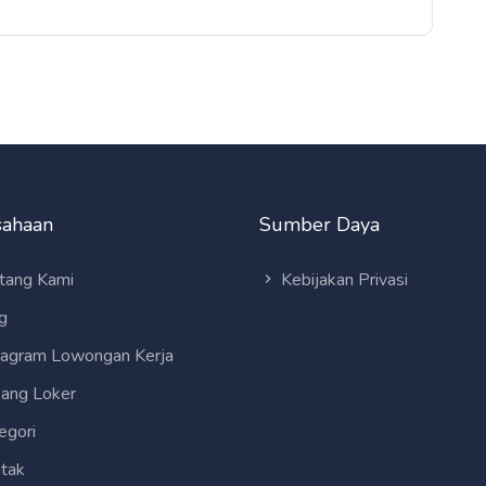
sahaan
Sumber Daya
tang Kami
Kebijakan Privasi
g
tagram Lowongan Kerja
ang Loker
egori
tak